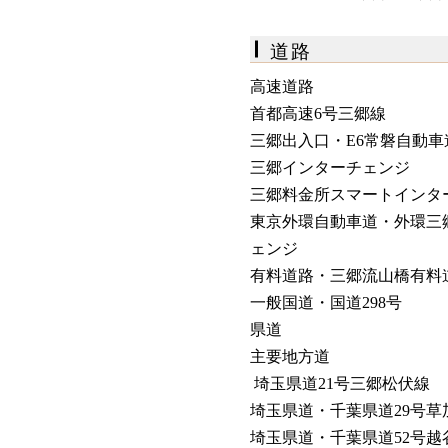
道路
高速道路
首都高速6号三郷線
三郷出入口・
E6
常磐自動車
三郷インターチェンジ
三郷料金所スマートインタ
東京外環自動車道・外環三
ェンジ
有料道路・三郷流山橋有料
一般国道・国道298号
県道
主要地方道
埼玉県道21号三郷松伏線
埼玉県道・千葉県道29号草
埼玉県道・千葉県道52号越