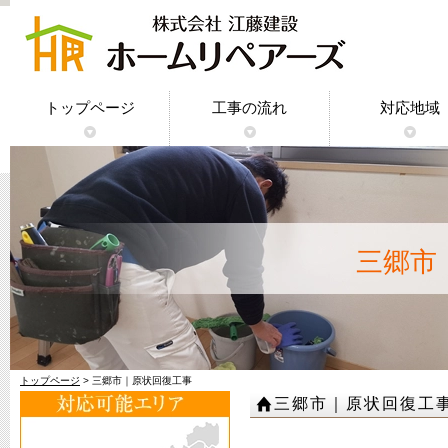
トップページ
工事の流れ
対応地域
神奈川県｜
東京都｜原
千葉県｜原
埼玉県｜原
三郷市
トップページ
> 三郷市｜原状回復工事
三郷市｜原状回復工