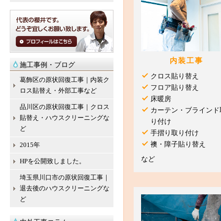
内装工事
施工事例・ブログ
クロス貼り替え
葛飾区の原状回復工事｜内装ク
フロア貼り替え
ロス貼替え・外部工事など
床暖房
品川区の原状回復工事｜クロス
カーテン・ブラインド
貼替え・ハウスクリーニングな
り付け
ど
手摺り取り付け
襖・障子貼り替え
2015年
など
HPを公開致しました。
埼玉県川口市の原状回復工事｜
退去後のハウスクリーニングな
ど