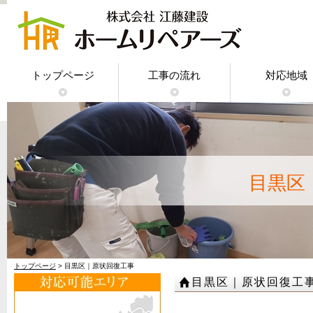
トップページ
工事の流れ
対応地域
神奈川県｜
東京都｜原
千葉県｜原
埼玉県｜原
目黒区
トップページ
> 目黒区｜原状回復工事
目黒区｜原状回復工