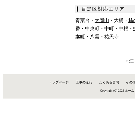
目黒区対応エリア
青葉台・
大岡山
・
大橋・
柿
番・
中央町・
中町・
中根・
本町
・
八雲・
祐天寺
«
江
トップページ
工事の流れ
よくある質問
その
Copyright (C) 2026
ホーム