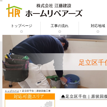
トップページ
工事の流れ
対応地域
神奈川県｜
東京都｜原
千葉県｜原
埼玉県｜原
足立区千
トップページ
> 足立区千住｜原状回復工事
足立区千住｜原状回