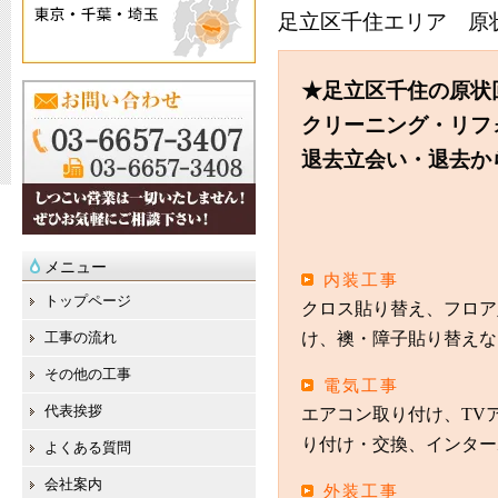
足立区
千住
エリア 原
★足立区
千住
の原状
クリーニング・リフ
退去立会い・退去か
メニュー
内装工事
トップページ
クロス貼り替え、フロア
工事の流れ
け、襖・障子貼り替えな
その他の工事
電気工事
代表挨拶
エアコン取り付け、TV
り付け・交換、インター
よくある質問
会社案内
外装工事