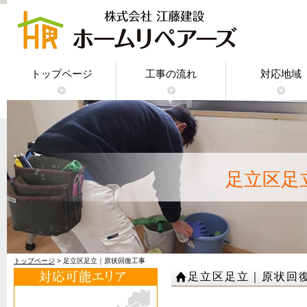
トップページ
工事の流れ
対応地域
神奈川県｜
東京都｜原
千葉県｜原
埼玉県｜原
足立区足
トップページ
> 足立区足立｜原状回復工事
足立区足立｜原状回