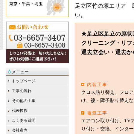
足立区
竹の塚
エリア 
い。
★足立区足立の原状
クリーニング・リフ
退去立会い・退去か
メニュー
トップページ
内装工事
工事の流れ
クロス貼り替え、フロア
け、襖・障子貼り替えな
その他の工事
代表挨拶
電気工事
よくある質問
エアコン取り付け、TV
り付け・交換、インター
会社案内