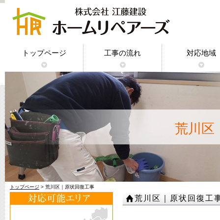
トップページ
工事の流れ
対応地域
神奈川県｜
東京都｜原
千葉県｜原
埼玉県｜原
荒川区
トップページ
> 荒川区｜原状回復工事
荒川区｜原状回復工