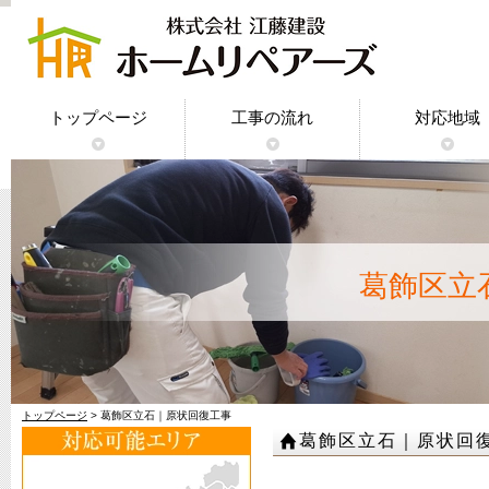
トップページ
工事の流れ
対応地域
神奈川県｜
東京都｜原
千葉県｜原
埼玉県｜原
葛飾区立
トップページ
> 葛飾区立石｜原状回復工事
葛飾区立石｜原状回