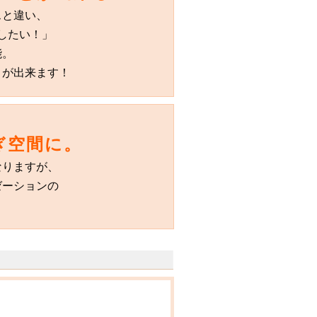
スと違い、
したい！」
能。
とが出来ます！
ぎ空間に。
なりますが、
ゼーションの