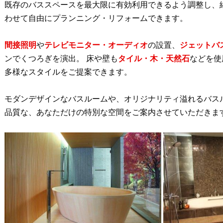
既存のバススペースを最大限に有効利用できるよう調整し、
わせて自由にプランニング・リフォームできます。
間接照明
や
テレビモニター・オーディオ
の設置、
ジェットバ
ンでくつろぎを演出。 床や壁も
タイル・木・天然石
などを使
多様なスタイルをご提案できます。
モダンデザインなバスルームや、オリジナリティ溢れるバス
品質な、あなただけの特別な空間をご案内させていただきま