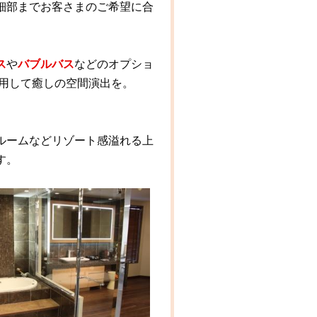
細部までお客さまのご希望に合
ス
や
バブルバス
などのオプショ
用して癒しの空間演出を。
ルームなどリゾート感溢れる上
す。