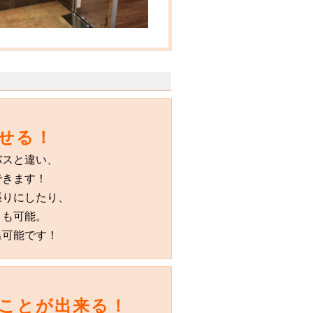
せる！
バスと違い、
できます！
張りにしたり、
とも可能。
出可能です！
ことが出来る！