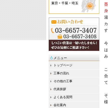
墨
身
湯
カ
す
今
は
み
メニュー
トップページ
こ
工事の流れ
合
その他の工事
て
代表挨拶
そ
よくある質問
様
会社案内