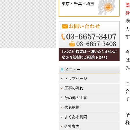
墨
身
湯
カ
す
今
は
み
メニュー
トップページ
こ
工事の流れ
合
その他の工事
て
代表挨拶
そ
よくある質問
様
会社案内