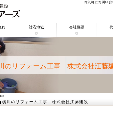
流れ
対応地域
会社概要
神奈川県｜原状回復工事
東京都｜原状回復工事
千葉県｜原状回復工事
埼玉県｜原状回復工事
東京都多摩地域｜原状
埼玉県川口市｜原状
都内23区｜原状回
船橋市｜原状回復
市川市｜原状回復
川のリフォーム工事 株式会社江藤
建設
横川のリフォーム工事 株式会社江藤建設